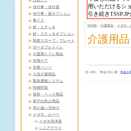
口腔ケア
用いただけるシ
歩行車・歩行器
引き続きTSSP
歩行車・器オプション
車イス
HOME
>
介護用品
>
メガネ、
杖・ステッキ
杖・ステッキオプション
介護用品
段差スロープ・プレート
ポータブルトイレ
介護用トイレ用品
排泄ケア
失禁パンツ
並べ替え 料金が安い順
料金が
入浴介護用品
緊急通報システム
徘徊対策
寝具・ベッド用品
床ずれ防止用品
耳が遠い方向け
メガネ、ルーペ
メガネ洗浄器
シニアグラス