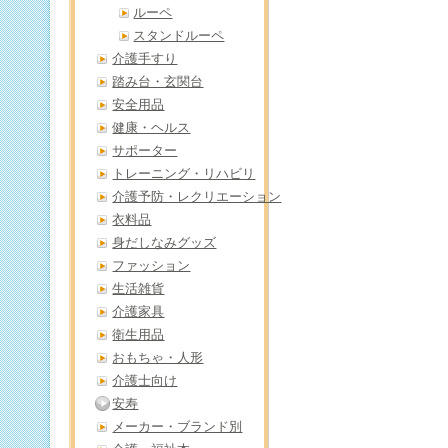
ルーペ
スタンドルーペ
介護手すり
踏み台・玄関台
安全用品
健康・ヘルス
サポーター
トレーニング・リハビリ
介護予防・レクリエーション
衣料品
身だしなみグッズ
ファッション
生活雑貨
介護家具
衛生用品
おもちゃ・人形
介護士向け
安寿
メーカー・ブランド別