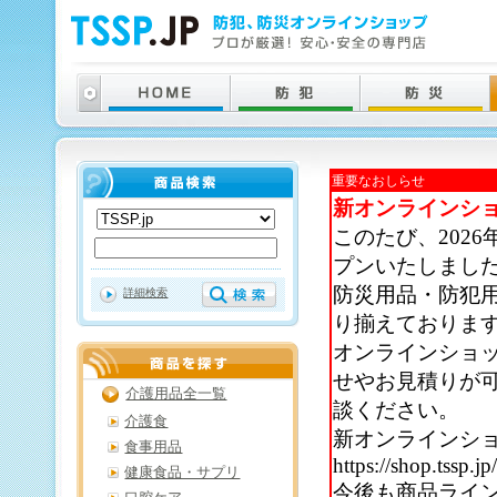
重要なおしらせ
新オンラインシ
このたび、202
プンいたしまし
防災用品・防犯
詳細検索
り揃えておりま
オンラインショ
せやお見積りが
介護用品全一覧
談ください。
介護食
新オンラインシ
食事用品
https://shop.tssp.jp
健康食品・サプリ
今後も商品ライ