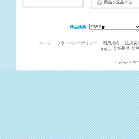
商品を返品する
商品検索
ヘルプ
｜
プライバシーポリシー
｜
利用規約
｜
法規表
tssp.jp
防犯用品
防
Copyright © 2007 T