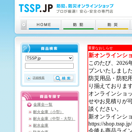
重要なおしらせ
新オンラインシ
このたび、202
プンいたしまし
防災用品・防犯
詳細検索
り揃えておりま
オンラインショ
せやお見積りが
金庫全一覧
談ください。
耐火金庫（小型）
新オンラインシ
耐火金庫（中型・大型）
https://shop.tssp.jp
耐水金庫
今後も商品ライ