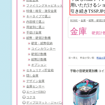
防盗金庫
用いただけるシ
ファイリングキャビネット
引き続きTSSP
特価！格安・激安金庫
キータイプで選ぶ
HOME
>
金庫
>
紙幣・硬貨計
内容積で選ぶ
用途別に選ぶ
金庫
手提げ金庫
硬貨計
紙幣・硬貨計数機
硬貨・紙幣収納
コインカウンター
硬貨計数機
並べ替え 料金が安い順
料金が
紙幣計数機
オプション
セキュリティ貯金箱
手動小型硬貨選別機 コインソ
隠し金庫
デザイン金庫
金庫センサー
エーコーEIKO
コクヨ
ディプロマット・ジャパン