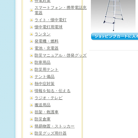
停電対策
スマートフォン・携帯電話充
電器
ライト・懐中電灯
懐中電灯用電球
ランタン
発電機・燃料
電池・充電器
防災マニュアル・啓発グッズ
防寒用品
防災用テント
テント備品
熱中症対策
情報を知る・伝える
ラジオ・テレビ
搬送用品
担架・救護車
防災倉庫
簡易物置・ストッカー
防災グッズ用什器