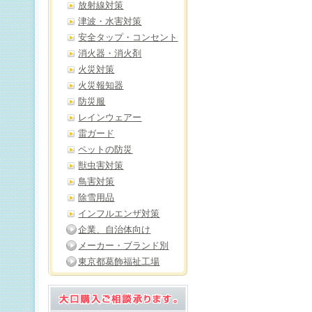
放射線対策
津波・水害対策
安全タップ・コンセント
消火器・消火剤
火災対策
火災報知器
防災服
レインウェアー
雷ガード
ペットの防災
獣虫害対策
鳥害対策
除雪用品
インフルエンザ対策
企業、自治体向け
メーカー・ブランド別
東京都葛飾福祉工場