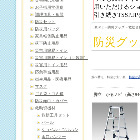
災害時の水確保
用いただけるシ
お子様用常備食
引き続きTSSP
調理道具・食器
防災セット
HOME
>
防災グッズ
>
救助資
防災用バッグ
家具転倒防止用品
防災グッ
落下防止用品
災害用簡易トイレ
災害用簡易トイレ（回数別）
災害用トイレ用品
応急手当用品
並べ替え 料金が安い順
料金が
衛生用品・医療用品
マスク
ゴミ袋・ゴミ箱
脚立 かるノビ （高さ940～
防災頭巾・カバー
救助資機材
救助工具セット
バール
ショベル・ツルハシ
両口ハンマー