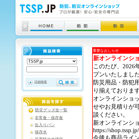
重要なおしらせ
新オンラインシ
このたび、202
プンいたしまし
防災用品・防犯
詳細検索
り揃えておりま
オンラインショ
せやお見積りが
防災グッズ全一覧
談ください。
非常食・保存食
新オンラインシ
缶入りパン
https://shop.tssp.jp
保存水
今後も商品ライ