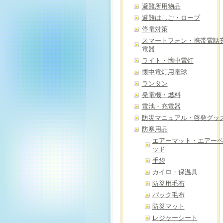
避難所用物品
避難はしご・ロープ
停電対策
スマートフォン・携帯電話
電器
ライト・懐中電灯
懐中電灯用電球
ランタン
発電機・燃料
電池・充電器
防災マニュアル・啓発グッ
防寒用品
エアーマット・エアー
ッド
手袋
カイロ・保温具
防災用毛布
パック毛布
防災マット
レジャーシート