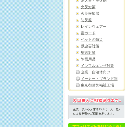
消火器・消火剤
火災対策
火災報知器
防災服
レインウェアー
雷ガード
ペットの防災
獣虫害対策
鳥害対策
除雪用品
インフルエンザ対策
企業、自治体向け
メーカー・ブランド別
東京都葛飾福祉工場