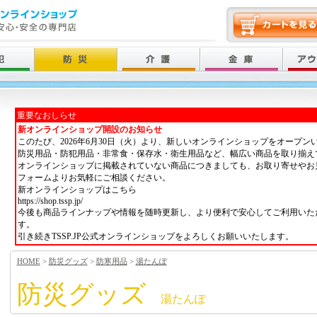
重要なおしらせ
新オンラインショップ開設のお知らせ
このたび、2026年6月30日（火）より、新しいオンラインショップをオープン
防災用品・防犯用品・非常食・保存水・衛生用品など、幅広い商品を取り揃え
オンラインショップに掲載されていない商品につきましても、お取り寄せやお
フォームよりお気軽にご相談ください。
新オンラインショップはこちら
https://shop.tssp.jp/
今後も商品ラインナップや情報を随時更新し、より便利で安心してご利用いた
す。
引き続きTSSP.JP公式オンラインショップをよろしくお願いいたします。
HOME
>
防災グッズ
>
防寒用品
>
湯たんぽ
防災グッズ
湯たんぽ