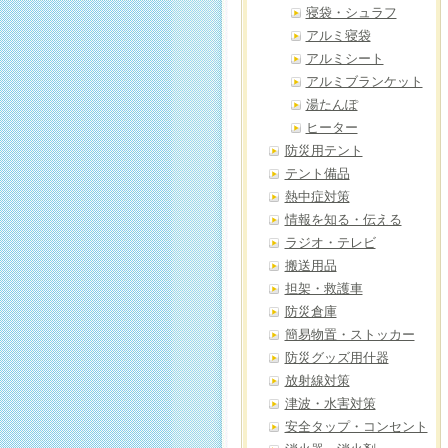
寝袋・シュラフ
アルミ寝袋
アルミシート
アルミブランケット
湯たんぽ
ヒーター
防災用テント
テント備品
熱中症対策
情報を知る・伝える
ラジオ・テレビ
搬送用品
担架・救護車
防災倉庫
簡易物置・ストッカー
防災グッズ用什器
放射線対策
津波・水害対策
安全タップ・コンセント