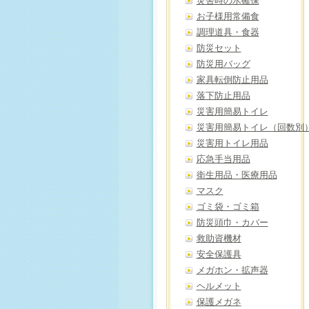
災害時の水確保
お子様用常備食
調理道具・食器
防災セット
防災用バッグ
家具転倒防止用品
落下防止用品
災害用簡易トイレ
災害用簡易トイレ（回数別
災害用トイレ用品
応急手当用品
衛生用品・医療用品
マスク
ゴミ袋・ゴミ箱
防災頭巾・カバー
救助資機材
安全保護具
メガホン・拡声器
ヘルメット
保護メガネ