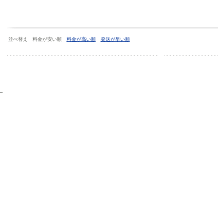
並べ替え 料金が安い順
料金が高い順
発送が早い順
）