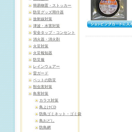
簡易物置・ストッカー
防災グッズ用什器
放射線対策
津波・水害対策
安全タップ・コンセント
消火器・消火剤
火災対策
火災報知器
防災服
レインウェアー
雷ガード
ペットの防災
獣虫害対策
鳥害対策
カラス対策
鳥よけCD
防鳥ゴミネット・ゴミ袋
鳥おどし
防鳥網