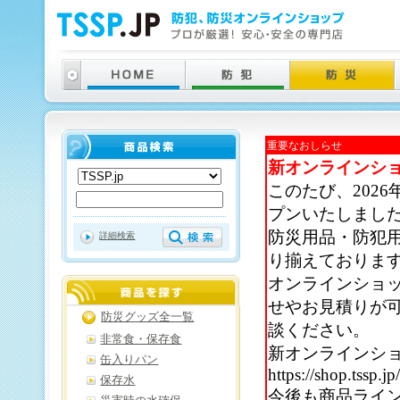
重要なおしらせ
新オンラインシ
このたび、202
プンいたしまし
防災用品・防犯
詳細検索
り揃えておりま
オンラインショ
せやお見積りが
防災グッズ全一覧
談ください。
非常食・保存食
新オンラインシ
缶入りパン
https://shop.tssp.jp
保存水
今後も商品ライ