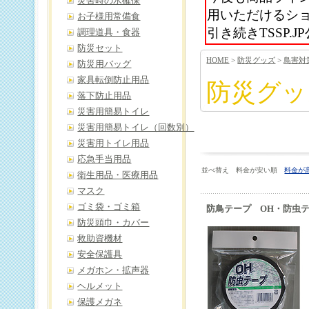
災害時の水確保
用いただけるシ
お子様用常備食
引き続きTSSP
調理道具・食器
防災セット
HOME
>
防災グッズ
>
鳥害対
防災用バッグ
家具転倒防止用品
防災グッ
落下防止用品
災害用簡易トイレ
災害用簡易トイレ（回数別）
災害用トイレ用品
応急手当用品
並べ替え 料金が安い順
料金が
衛生用品・医療用品
マスク
ゴミ袋・ゴミ箱
防鳥テープ OH・防虫
防災頭巾・カバー
救助資機材
安全保護具
メガホン・拡声器
ヘルメット
保護メガネ