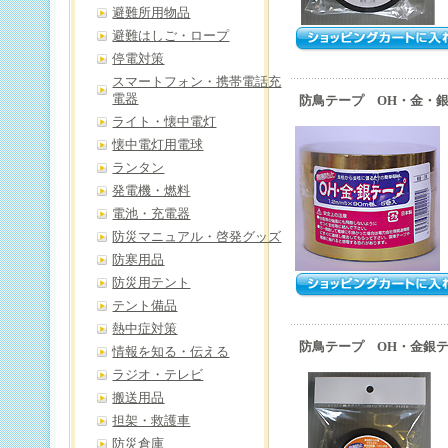
避難所用物品
避難はしご・ロープ
停電対策
スマートフォン・携帯電話充
電器
防鳥テープ OH・金・
ライト・懐中電灯
懐中電灯用電球
ランタン
発電機・燃料
電池・充電器
防災マニュアル・啓発グッズ
防寒用品
防災用テント
テント備品
熱中症対策
防鳥テープ OH・金銀
情報を知る・伝える
ラジオ・テレビ
搬送用品
担架・救護車
防災倉庫