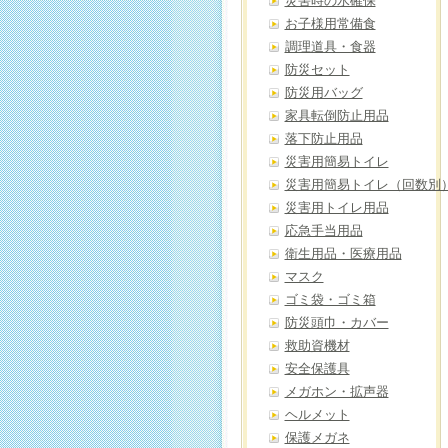
災害時の水確保
お子様用常備食
調理道具・食器
防災セット
防災用バッグ
家具転倒防止用品
落下防止用品
災害用簡易トイレ
災害用簡易トイレ（回数別
災害用トイレ用品
応急手当用品
衛生用品・医療用品
マスク
ゴミ袋・ゴミ箱
防災頭巾・カバー
救助資機材
安全保護具
メガホン・拡声器
ヘルメット
保護メガネ