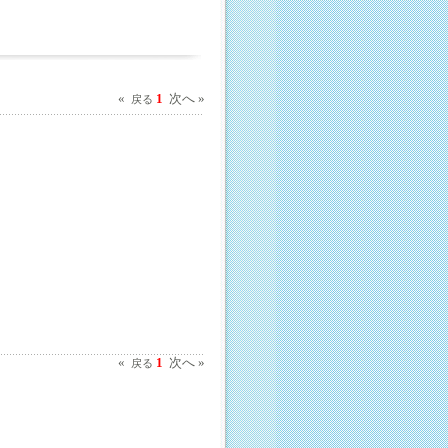
«
1
次へ »
戻る
«
1
次へ »
戻る