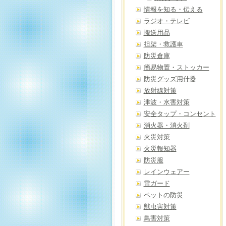
情報を知る・伝える
ラジオ・テレビ
搬送用品
担架・救護車
防災倉庫
簡易物置・ストッカー
防災グッズ用什器
放射線対策
津波・水害対策
安全タップ・コンセント
消火器・消火剤
火災対策
火災報知器
防災服
レインウェアー
雷ガード
ペットの防災
獣虫害対策
鳥害対策