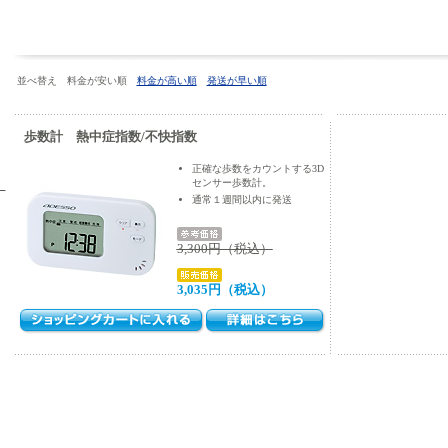
並べ替え 料金が安い順
料金が高い順
発送が早い順
歩数計 熱中症指数/不快指数
正確な歩数をカウントする3D
センサー歩数計。
）
通常１週間以内に発送
3,300円（税込）
3,035円（税込）