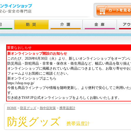
重要なおしらせ
新オンラインショップ開設のお知らせ
このたび、2026年6月30日（火）より、新しいオンラインショップをオープン
防災用品・防犯用品・非常食・保存水・衛生用品など、幅広い商品を取り揃え
オンラインショップに掲載されていない商品につきましても、お取り寄せやお
フォームよりお気軽にご相談ください。
新オンラインショップはこちら
https://shop.tssp.jp/
今後も商品ラインナップや情報を随時更新し、より便利で安心してご利用いた
す。
引き続きTSSP.JP公式オンラインショップをよろしくお願いいたします。
HOME
>
防災グッズ
>
熱中症対策
>
携帯温度計
防災グッズ
携帯温度計