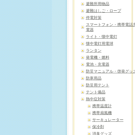
避難所用物品
避難はしご・ロープ
停電対策
スマートフォン・携帯電話
電器
ライト・懐中電灯
懐中電灯用電球
ランタン
発電機・燃料
電池・充電器
防災マニュアル・啓発グッ
防寒用品
防災用テント
テント備品
熱中症対策
携帯温度計
携帯扇風機
サーキュレーター
保冷剤
消臭グッズ