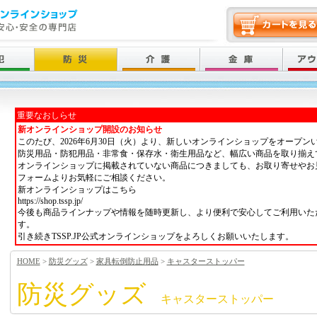
重要なおしらせ
新オンラインショップ開設のお知らせ
このたび、2026年6月30日（火）より、新しいオンラインショップをオープン
防災用品・防犯用品・非常食・保存水・衛生用品など、幅広い商品を取り揃え
オンラインショップに掲載されていない商品につきましても、お取り寄せやお
フォームよりお気軽にご相談ください。
新オンラインショップはこちら
https://shop.tssp.jp/
今後も商品ラインナップや情報を随時更新し、より便利で安心してご利用いた
す。
引き続きTSSP.JP公式オンラインショップをよろしくお願いいたします。
HOME
>
防災グッズ
>
家具転倒防止用品
>
キャスターストッパー
防災グッズ
キャスターストッパー