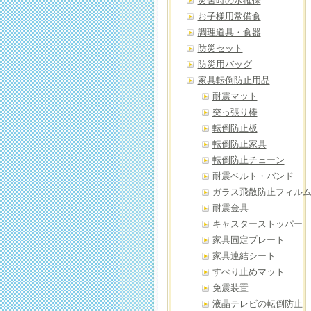
災害時の水確保
お子様用常備食
調理道具・食器
防災セット
防災用バッグ
家具転倒防止用品
耐震マット
突っ張り棒
転倒防止板
転倒防止家具
転倒防止チェーン
耐震ベルト・バンド
ガラス飛散防止フィル
耐震金具
キャスターストッパー
家具固定プレート
家具連結シート
すべり止めマット
免震装置
液晶テレビの転倒防止