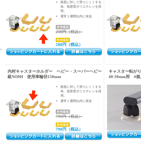
路面に対して滑りにくくする
為、低密度ポリエチレンを採
用。
通常１週間以内に発送
208円（税込）
208円（税込）
）
内村キャスターホルダー ヘビー・スーパーヘビー
キャスター転が
級NO9H 使用車輪径150mm
40-50mm用 4
路面に対して滑りにくくする
為、低密度ポリエチレンを採
用。
通常１週間以内に発送
790円（税込）
790円（税込）