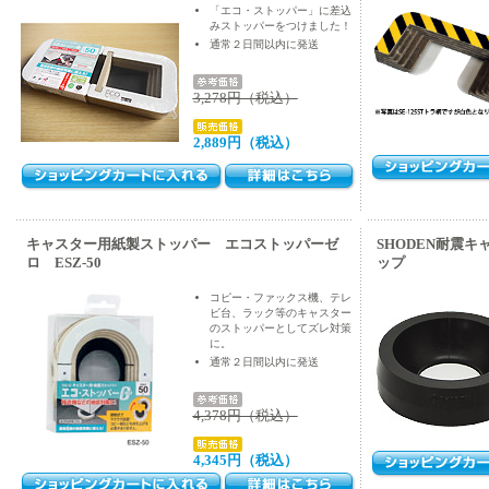
「エコ・ストッパー」に差込
みストッパーをつけました！
通常２日間以内に発送
3,278円（税込）
2,889円（税込）
キャスター用紙製ストッパー エコストッパーゼ
SHODEN耐震
ロ ESZ-50
ップ
コピー・ファックス機、テレ
ビ台、ラック等のキャスター
のストッパーとしてズレ対策
に。
通常２日間以内に発送
4,378円（税込）
4,345円（税込）