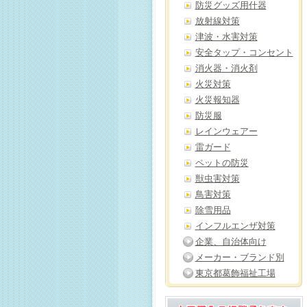
防災グッズ用什器
放射線対策
津波・水害対策
安全タップ・コンセント
消火器・消火剤
火災対策
火災報知器
防災服
レインウェアー
雷ガード
ペットの防災
獣虫害対策
鳥害対策
除雪用品
インフルエンザ対策
企業、自治体向け
メーカー・ブランド別
東京都葛飾福祉工場