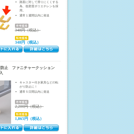
路面に対して滑りにくくする
為、低密度ポリエチレンを採
用。
通常１週間以内に発送
348円（税込）
348円（税込）
り防止 ファニチャークッション
個入
キャスター付き家具などの転
がり防止に！
通常５日間以内に発送
2,200円（税込）
1,865円（税込）