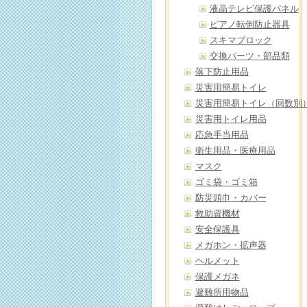
液晶テレビ保護パネル
ピアノ転倒防止器具
スキマブロック
交換パーツ・部品類
落下防止用品
災害用簡易トイレ
災害用簡易トイレ（回数別
災害用トイレ用品
応急手当用品
衛生用品・医療用品
マスク
ゴミ袋・ゴミ箱
防災頭巾・カバー
救助資機材
安全保護具
メガホン・拡声器
ヘルメット
保護メガネ
避難所用物品