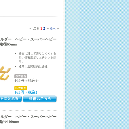
«
1
2
»
»
戻る
次へ
ホルダー ヘビー・スーパーヘビー
輪径65mm
路面に対して滑りにくくする
為、低密度ポリエチレンを採
用。
通常１週間以内に発送
165円（税込）
165円（税込）
ホルダー ヘビー・スーパーヘビー
輪径100mm