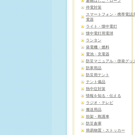
避難はしご・ロープ
停電対策
スマートフォン・携帯電話
電器
ライト・懐中電灯
懐中電灯用電球
ランタン
発電機・燃料
電池・充電器
防災マニュアル・啓発グッ
防寒用品
防災用テント
テント備品
熱中症対策
情報を知る・伝える
ラジオ・テレビ
搬送用品
担架・救護車
防災倉庫
簡易物置・ストッカー