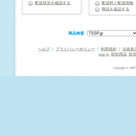
配送状況を確認する
配送料と配送情報
商品を返品する
商品検索
ヘルプ
｜
プライバシーポリシー
｜
利用規約
｜
法規表
tssp.jp
防犯用品
防
Copyright © 2007 T