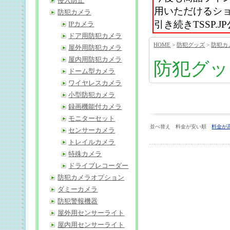
侵入防止
用いただけるシ
防犯カメラ
引き続きTSSP
IPカメラ
ドア用防犯カメラ
HOME
>
防犯グッズ
>
防犯カ
屋外用防犯カメラ
屋内用防犯カメラ
防犯グッ
ドーム型カメラ
ワイヤレスカメラ
小型防犯カメラ
録画機能付カメラ
モニターセット
並べ替え 料金が安い順
料金が
センサーカメラ
トレイルカメラ
特殊カメラ
ドライブレコーダー
防犯カメラオプション
ダミーカメラ
防犯警報機器
屋外用センサーライト
屋内用センサーライト