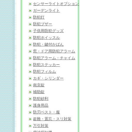
センサーライトオプション
ガーデンライト
防犯灯
防犯ブザー
子供用防犯グッズ
防犯ホイッスル
防犯・鍵付かばん
窓・ドア用防犯アラーム
防犯アラーム・チャイム
防犯ステッカー
防犯フィルム
カギ・シリンダー
南京錠
補助錠
防犯砂利
護身用品
防刃ベスト・服
盗難・置忘・スリ対策
万引対策