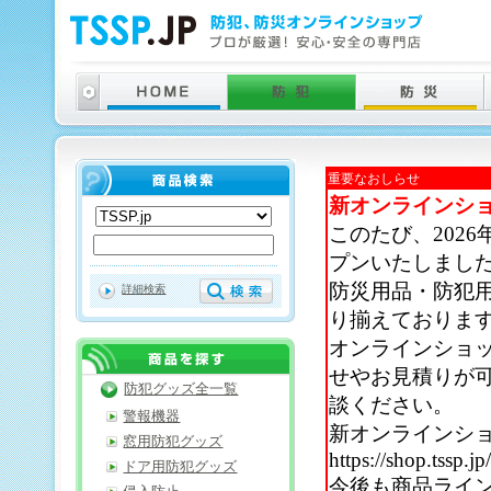
重要なおしらせ
新オンラインシ
このたび、202
プンいたしまし
防災用品・防犯
詳細検索
り揃えておりま
オンラインショ
せやお見積りが
防犯グッズ全一覧
談ください。
警報機器
新オンラインシ
窓用防犯グッズ
https://shop.tssp.jp
ドア用防犯グッズ
今後も商品ライ