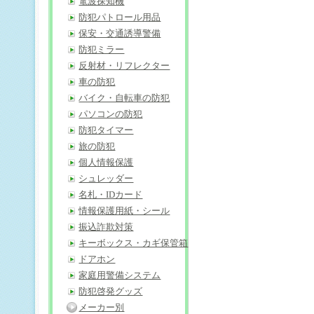
電波探知機
防犯パトロール用品
保安・交通誘導警備
防犯ミラー
反射材・リフレクター
車の防犯
バイク・自転車の防犯
パソコンの防犯
防犯タイマー
旅の防犯
個人情報保護
シュレッダー
名札・IDカード
情報保護用紙・シール
振込詐欺対策
キーボックス・カギ保管箱
ドアホン
家庭用警備システム
防犯啓発グッズ
メーカー別