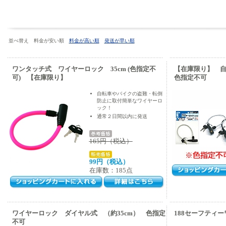
並べ替え 料金が安い順
料金が高い順
発送が早い順
ワンタッチ式 ワイヤーロック 35cm (色指定不
【在庫限り】 
可) 【在庫限り】
色指定不可
自転車やバイクの盗難・転倒
防止に取付簡単なワイヤーロ
ック！
通常２日間以内に発送
165円（税込）
99円（税込）
在庫数：185点
ワイヤーロック ダイヤル式 （約35cm） 色指定
188セーフティー
不可