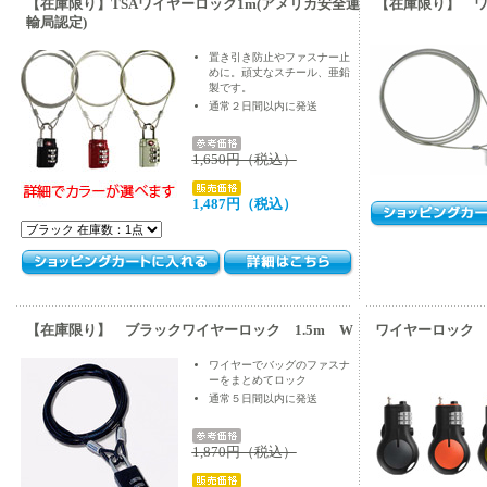
【在庫限り】TSAワイヤーロック1m(アメリカ安全運
【在庫限り】 ワ
輸局認定)
置き引き防止やファスナー止
めに。頑丈なスチール、亜鉛
製です。
通常２日間以内に発送
1,650円（税込）
1,487円（税込）
【在庫限り】 ブラックワイヤーロック 1.5m W
ワイヤーロック T
ワイヤーでバッグのファスナ
ーをまとめてロック
通常５日間以内に発送
1,870円（税込）