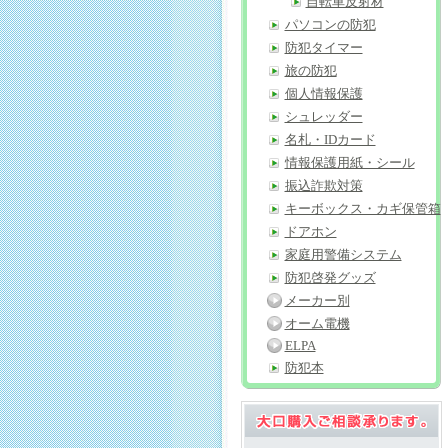
自転車反射材
パソコンの防犯
防犯タイマー
旅の防犯
個人情報保護
シュレッダー
名札・IDカード
情報保護用紙・シール
振込詐欺対策
キーボックス・カギ保管箱
ドアホン
家庭用警備システム
防犯啓発グッズ
メーカー別
オーム電機
ELPA
防犯本