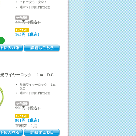
これで安心・安全！
通常２日間以内に発送
330円（税込）
165円（税込）
光ワイヤーロック １m D.C
蛍光ワイヤーロック １m
D.C
通常５日間以内に発送
990円（税込）
901円（税込）
在庫数：1点