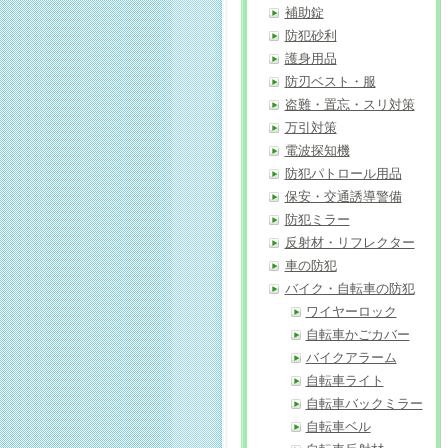
補助錠
防犯砂利
護身用品
防刃ベスト・服
盗難・置忘・スリ対策
万引対策
電波探知機
防犯パトロール用品
保安・交通誘導警備
防犯ミラー
反射材・リフレクター
車の防犯
バイク・自転車の防犯
ワイヤーロック
自転車かごカバー
バイクアラーム
自転車ライト
自転車バックミラー
自転車ベル