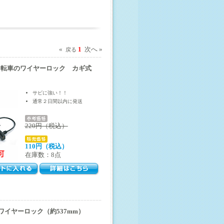
«
1
次へ »
戻る
自転車のワイヤーロック カギ式
サビに強い！！
通常２日間以内に発送
220円（税込）
110円（税込）
在庫数：8点
ワイヤーロック（約537mm）