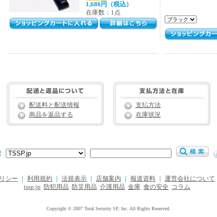
1,686円（税込）
在庫数：1点
配送料と配送情報
支払方法
商品を返品する
在庫状況
索
リシー
｜
利用規約
｜
法規表示
｜
店舗案内
｜
報道資料
｜
運営会社について
tssp.jp
防犯用品
防災用品
介護用品
金庫
食の安全
コラム
Copyright © 2007 Total Security SP, Inc. All Rights Reserved.