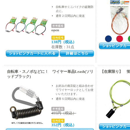
自転車やミニバイクの盗難防
止に。
通常２日間以内に発送
open
138円（税込）
在庫数：31点
自転車・スノボなどに！ ワイヤー単品Leash(ソリ
【在庫限り】 蛍
ッドブラック)
お好みの南京錠と組み合わせ
てワイヤーロックとしてお使
いいただけます。
通常５日間以内に発送
495円（税込）
352円（税込）