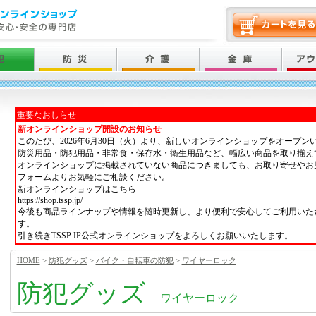
重要なおしらせ
新オンラインショップ開設のお知らせ
このたび、2026年6月30日（火）より、新しいオンラインショップをオープン
防災用品・防犯用品・非常食・保存水・衛生用品など、幅広い商品を取り揃え
オンラインショップに掲載されていない商品につきましても、お取り寄せやお
フォームよりお気軽にご相談ください。
新オンラインショップはこちら
https://shop.tssp.jp/
今後も商品ラインナップや情報を随時更新し、より便利で安心してご利用いた
す。
引き続きTSSP.JP公式オンラインショップをよろしくお願いいたします。
HOME
>
防犯グッズ
>
バイク・自転車の防犯
>
ワイヤーロック
防犯グッズ
ワイヤーロック