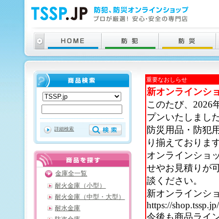
重要なおしらせ
新オンラインシ
このたび、202
プンいたしまし
防災用品・防犯
詳細検索
り揃えておりま
オンラインショ
せやお見積りが
金庫全一覧
談ください。
耐火金庫（小型）
新オンラインシ
耐火金庫（中型・大型）
https://shop.tssp.jp
耐水金庫
今後も商品ライ