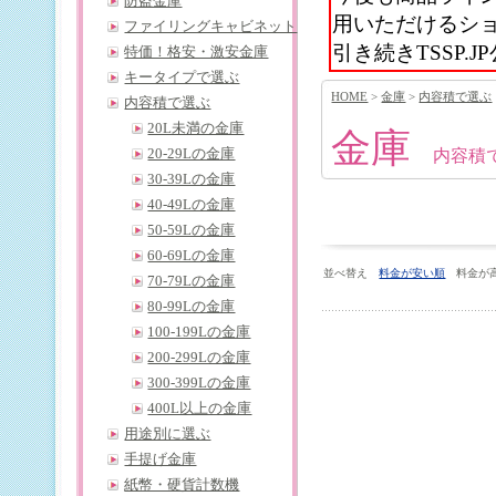
防盗金庫
用いただけるシ
ファイリングキャビネット
引き続きTSSP
特価！格安・激安金庫
キータイプで選ぶ
HOME
>
金庫
>
内容積で選ぶ
内容積で選ぶ
20L未満の金庫
金庫
20-29Lの金庫
内容積
30-39Lの金庫
40-49Lの金庫
50-59Lの金庫
60-69Lの金庫
並べ替え
料金が安い順
料金が
70-79Lの金庫
80-99Lの金庫
100-199Lの金庫
200-299Lの金庫
300-399Lの金庫
400L以上の金庫
用途別に選ぶ
手提げ金庫
紙幣・硬貨計数機