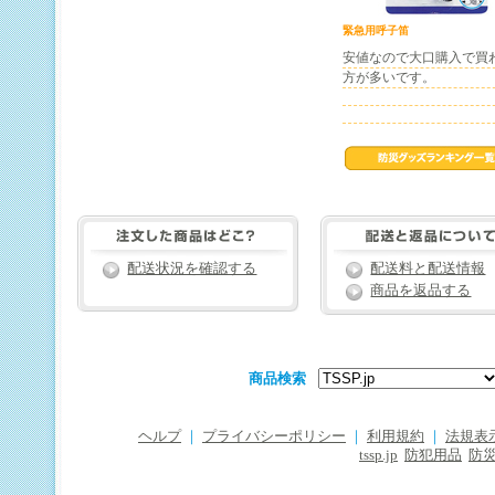
緊急用呼子笛
安値なので大口購入で買
方が多いです。
配送状況を確認する
配送料と配送情報
商品を返品する
商品検索
ヘルプ
｜
プライバシーポリシー
｜
利用規約
｜
法規表
tssp.jp
防犯用品
防